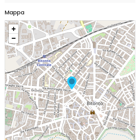
Mappa
+
−