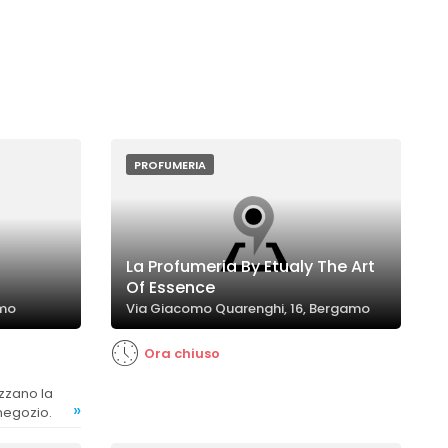
PROFUMERIA
La Profumeria By Etualy The Art
Of Essence
amo
Via Giacomo Quarenghi, 16, Bergamo
Ora chiuso
»
 negozio.