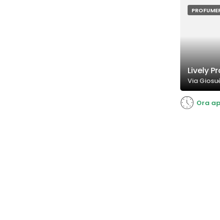
PROFUMER
Lively P
Via Giosu
Ora ap