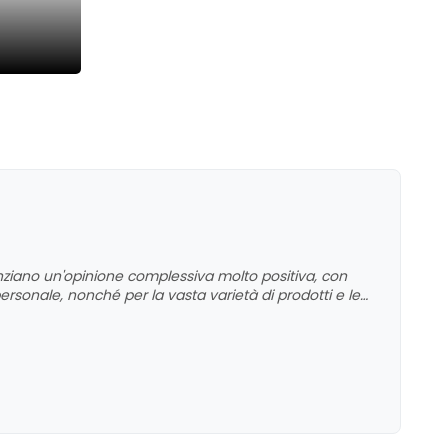
nziano un'opinione complessiva molto positiva, con
rsonale, nonché per la vasta varietà di prodotti e le
preparazione delle consulenti di bellezza, come Ioana,
di consigliare al meglio. Alcuni commenti segnalano
 alcune occasioni, ma nel complesso l'esperienza di