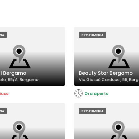
IA
PROFUMERIA
di Bergamo
Beauty Star Bergamo
elo, 55/A, Bergamo
Via Giosuè Carducci, 55, Be
iuso
Ora aperto
IA
PROFUMERIA