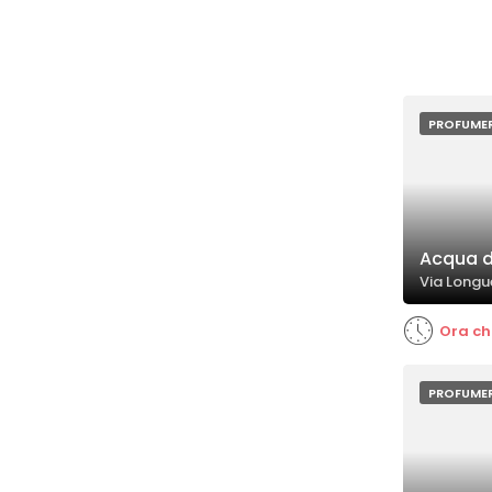
PROFUMER
Acqua 
Via Longu
Ora ch
PROFUMER