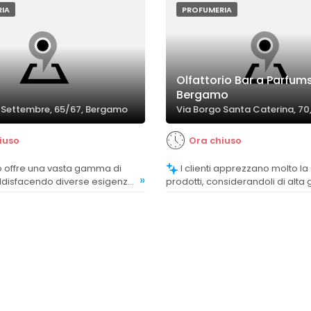
IA
PROFUMERIA
Olfattorio Bar a Parfum
s
Bergamo
X Settembre, 65/67, Bergamo
Via Borgo Santa Caterina, 7
iuso
Ora chiuso
I clienti apprezzano molto la qualità dei
»
oddisfacendo diverse esigenze
prodotti, considerandoli di alt
e cura personale.
ricercati e di lusso. La maggior 
recensioni evidenzia fragranze 
di alta qualità, spesso consider
e speciali.