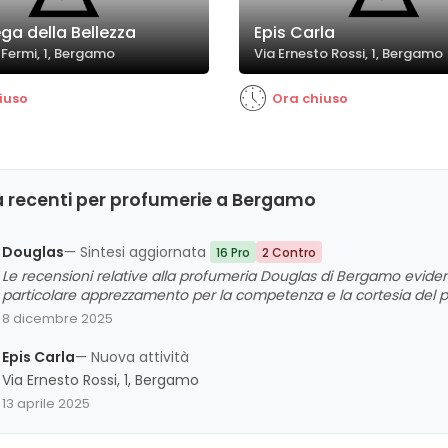
ga della Bellezza
Epis Carla
 Fermi, 1, Bergamo
Via Ernesto Rossi, 1, Bergamo
iuso
Ora chiuso
à recenti per profumerie a Bergamo
Douglas
— Sintesi aggiornata
16 Pro
2 Contro
Le recensioni relative alla profumeria Douglas di Bergamo evide
particolare apprezzamento per la competenza e la cortesia del pe
offerte disponibili. I clienti evidenziano spesso l'attenzione e la 
8 dicembre 2025
Giada e Anna, che si distinguono per professionalità e capacità 
criticità legate a tempi di attesa e a un servizio meno attento in
Epis Carla
— Nuova attività
acquisto e i servizi offerti risultano soddisfacenti e affidabili.
Via Ernesto Rossi, 1, Bergamo
13 aprile 2025