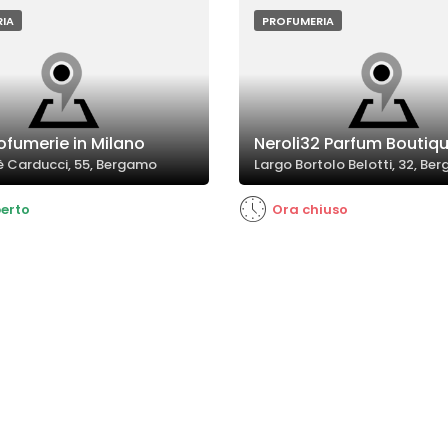
IA
PROFUMERIA
rofumerie in Milano
Neroli32 Parfum Boutiq
è Carducci, 55, Bergamo
Largo Bortolo Belotti, 32, Be
erto
Ora chiuso