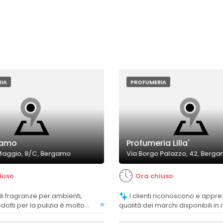
IA
PROFUMERIA
iamo
Profumeria Lilla'
Maggio, 8/C, Bergamo
Via Borgo Palazzo, 42, Berg
iuso
Ora chiuso
I clienti riconoscono e apprezzano la
»
odotti per la pulizia è molto
qualità dei marchi disponibili in
ezzata dalla clientela.