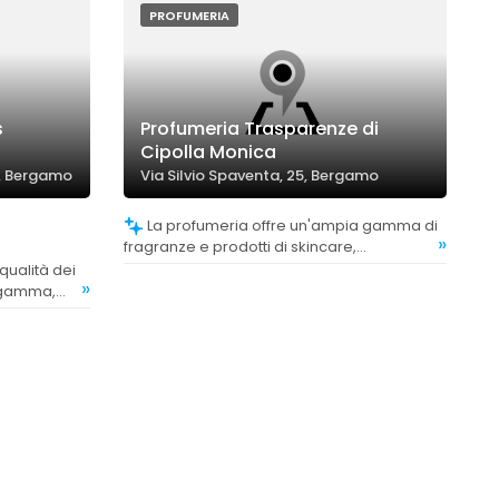
PROFUMERIA
s
Profumeria Trasparenze di
Cipolla Monica
0, Bergamo
Via Silvio Spaventa, 25, Bergamo
La profumeria offre un'ampia gamma di
»
fragranze e prodotti di skincare,
soddisfacendo diverse preferenze e
»
esigenze.
a gamma,
parte delle
di nicchia e
ate uniche