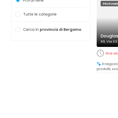
Profumerie
PROFUMER
Tutte le categorie
Cerca in
provincia di Bergamo
Dougla
69, Via X
Ora ch
Il negozio offre una vasta gamma di
prodotti, s
di bellezza 