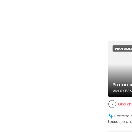
PROFUMER
Profum
Via XXIV 
Ora ch
L'offerta di fragranze per ambienti,
tessuti, e pr
ampia e appr