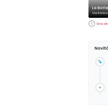
La Botte
Via Enrico
Ora ch
Novit