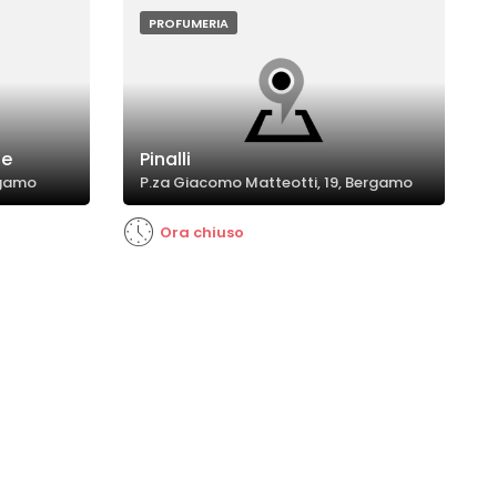
PROFUMERIA
ue
Pinalli
rgamo
P.za Giacomo Matteotti, 19, Bergamo
Ora chiuso