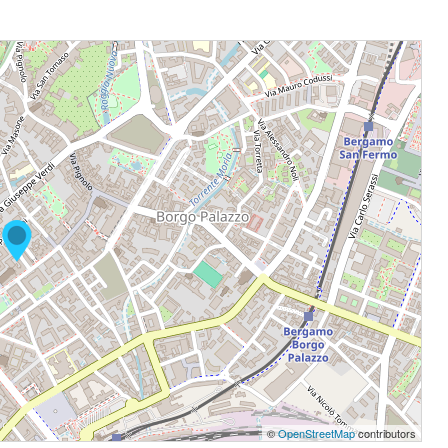
©
OpenStreetMap
contributors