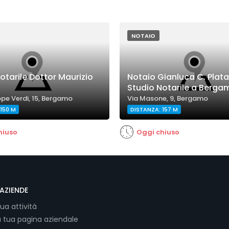
NOTAIO
otarile Dottor Maurizio
Notaio Gianluca C. Plata
Studio Notarile a Berga
pe Verdi, 15, Bergamo
Via Masone, 9, Bergamo
150 M
DISTANZA: 157 M
hiuso
Oggi chiuso
AZIENDE
tua attività
a tua pagina aziendale