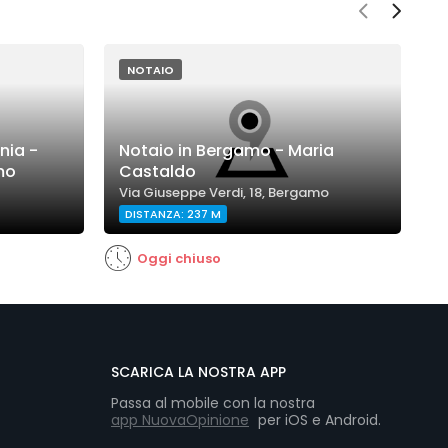
NOTAIO
nia -
Notaio in Bergamo - Maria
mo
Castaldo
N
Via Giuseppe Verdi, 18, Bergamo
V
DISTANZA: 237 M
Oggi chiuso
SCARICA LA NOSTRA APP
Passa al mobile con la nostra
app NuovaOpinione
per iOS e Android.