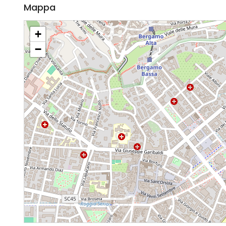
Mappa
+
−