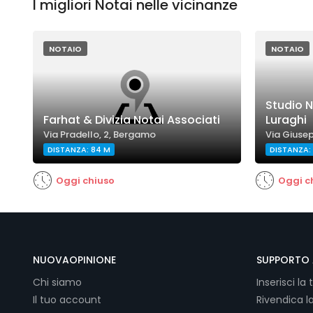
I migliori Notai nelle vicinanze
NOTAIO
NOTAIO
Studio N
Farhat & Divizia Notai Associati
Luraghi
Via Pradello, 2, Bergamo
Via Giusep
DISTANZA: 84 M
DISTANZA: 
Oggi chiuso
Oggi c
NUOVAOPINIONE
SUPPORTO 
Chi siamo
Inserisci la 
Il tuo account
Rivendica l