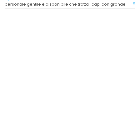
»
personale gentile e disponibile che tratta i capi con grande
attenzione, anche quelli molto delicati.