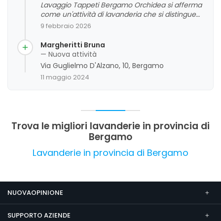
Lavaggio Tappeti Bergamo Orchidea si afferma
come un'attività di lavanderia che si distingue
per la professionalità del personale, la cura e
9 febbraio 2026
attenzione ai capi, e un servizio di consegna a
domicilio molto apprezzato. La clientela
Margheritti Bruna
evidenzia un'ottima qualità di lavaggio, con
— Nuova attività
tappeti e tende restituiti in condizioni ottimali e
Via Guglielmo D'Alzano, 10, Bergamo
profumati. Si riscontrano anche commenti
11 maggio 2024
positivi riguardo ai tempi di consegna rapidi e ai
prezzi competitivi. Come area di miglioramento,
si nota qualche criticità riguardo ai costi, che
risultano leggermente superiori alle aspettative
in alcuni casi.
Trova le migliori lavanderie in provincia di
Bergamo
Lavanderie in provincia di Bergamo
NUOVAOPINIONE
SUPPORTO AZIENDE