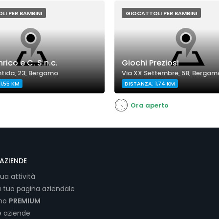
I PER BAMBINI
GIOCATTOLI PER BAMBINI
nrico e C. S.n.c.
Giochi Preziosi
ntida, 23, Bergamo
Via XX Settembre, 58, Bergam
1,55 KM
DISTANZA: 1,74 KM
Ora aperto
AZIENDE
tua attività
a tua pagina aziendale
ano
PREMIUM
e aziende