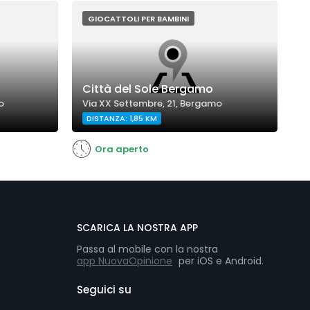
GIOCATTOLI PER BAMBINI
Città del Sole Bergamo
B
o
Via XX Settembre, 21, Bergamo
L
DISTANZA: 1,85 KM
D
Ora aperto
SCARICA LA NOSTRA APP
Passa al mobile con la nostra
app NuovaOpinione
per iOS e Android.
Seguici su