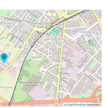
©
OpenStreetMap
contributors