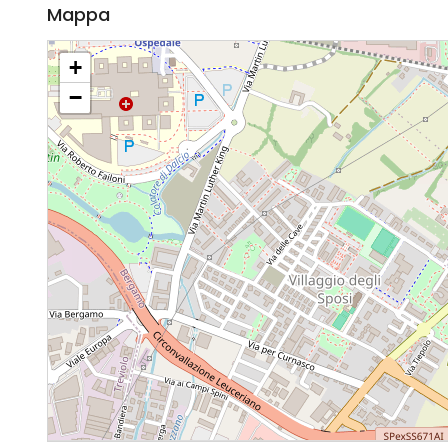
Mappa
+
−