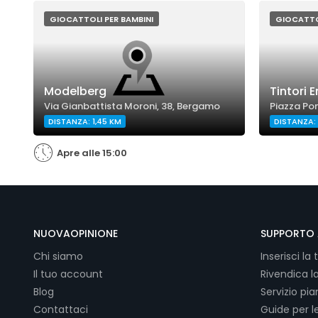
GIOCATTOLI PER BAMBINI
GIOCATTOL
Modelberg
Tintori E
Via Gianbattista Moroni, 38, Bergamo
Piazza Po
DISTANZA: 1,45 KM
DISTANZA: 
Apre alle 15:00
NUOVAOPINIONE
SUPPORTO 
Chi siamo
Inserisci la 
Il tuo account
Rivendica l
Blog
Servizio pi
Contattaci
Guide per l