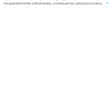
»
frequentemente sottolineate, contribuendo alla piacevolezza
del gelato e delle granite.