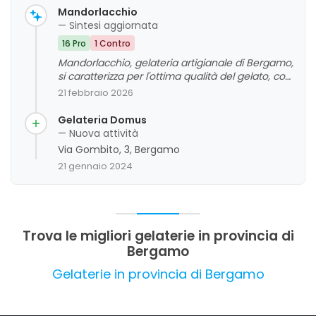
Mandorlacchio
— Sintesi aggiornata
16 Pro
1 Contro
Mandorlacchio, gelateria artigianale di Bergamo,
si caratterizza per l'ottima qualità del gelato, con
un'attenzione particolare ai gusti tradizionali e
21 febbraio 2026
senza glutine, apprezzata dalla clientela per la
cortesia e la professionalità dello staff. La
Gelateria Domus
varietà di gusti e la cura nella preparazione
— Nuova attività
contribuiscono a un giudizio complessivo molto
Via Gombito, 3, Bergamo
positivo, anche grazie alla simpatia del
21 gennaio 2024
personale e all'ambiente accogliente. Non
emergono criticità significative, e l'attività si
distingue per la qualità e la gentilezza del
servizio.
Trova le migliori gelaterie in provincia di
Bergamo
Gelaterie in provincia di Bergamo