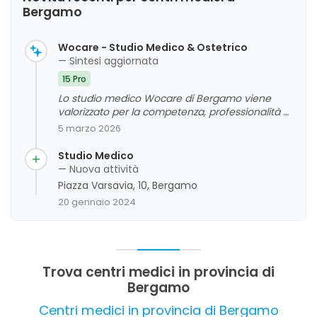
Bergamo
Wocare - Studio Medico & Ostetrico
— Sintesi aggiornata
15 Pro
Lo studio medico Wocare di Bergamo viene
valorizzato per la competenza, professionalità e
umanità del suo personale, in particolare dei
5 marzo 2026
medici e delle ostetriche. I clienti apprezzano
l'assistenza attenta e disponibile durante tutto il
Studio Medico
percorso di gravidanza e post parto, così come i
— Nuova attività
corsi pre parto e i servizi a domicilio. Viene
Piazza Varsavia, 10, Bergamo
evidenziata anche la cortesia e gentilezza dello
20 gennaio 2024
staff, che contribuisce a creare un ambiente
rassicurante e sereno. Non emergono criticità
significative, e l'insieme delle opinioni riflette un
giudizio complessivo molto positivo sull'attività.
Trova centri medici in provincia di
Bergamo
Centri medici in provincia di Bergamo