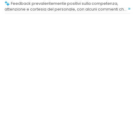
Feedback prevalentemente positivi sulla competenza,
»
attenzione e cortesia del personale, con alcuni commenti che
sottolineano la disponibilità e la capacità di mettere a proprio
agio i clienti.