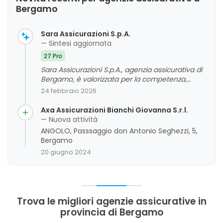
Bergamo
Sara Assicurazioni S.p.A.
— Sintesi aggiornata
27 Pro
Sara Assicurazioni S.p.A., agenzia assicurativa di
Bergamo, è valorizzata per la competenza,
professionalità e cortesia del suo personale, in
24 febbraio 2026
particolare delle figure di Gessica Sudati e
Marianna Papagni. I clienti apprezzano la
Axa Assicurazioni Bianchi Giovanna S.r.l.
rapidità, l'efficienza e la capacità di offrire servizi
— Nuova attività
personalizzati e chiari, che rafforzano la fiducia e
ANGOLO, Passsaggio don Antonio Seghezzi, 5,
la soddisfazione complessiva. Sono emersi
Bergamo
alcuni aspetti di miglioramento riguardanti la
20 giugno 2024
gestione delle pratiche, ma nel complesso
l'esperienza dei clienti si presenta molto positiva,
con un giudizio complessivo di elevata qualità
del servizio offerto dall'agenzia.
Trova le migliori agenzie assicurative in
provincia di Bergamo