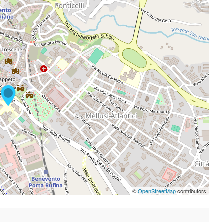
©
OpenStreetMap
contributors