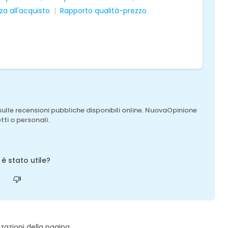
a all'acquisto
Rapporto qualità-prezzo
sulle recensioni pubbliche disponibili online. NuovaOpinione
tti o personali.
o è stato utile?
zzazioni della pagina