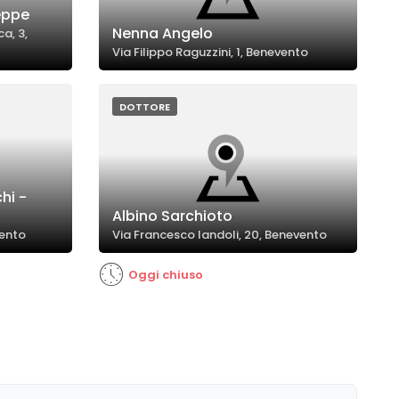
eppe
Nenna Angelo
a, 3,
Via Filippo Raguzzini, 1, Benevento
DOTTORE
hi -
Albino Sarchioto
vento
Via Francesco Iandoli, 20, Benevento
Oggi chiuso