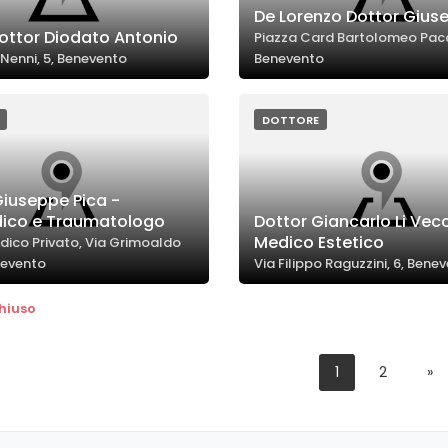
De Lorenzo Dottor Gius
 Dottor Diodato Antonio
Piazza Card Bartolomeo Pacc
 Nenni, 5, Benevento
Benevento
DOTTORE
Giuseppe Pica -
ico e Traumatologo
Dottor Giancarlo Li Vecc
Medico Estetico
dico Privato, Via Grimoaldo
nevento
Via Filippo Raguzzini, 6, Bene
hiuso
1
2
»