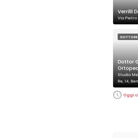
Verrilli
Via Pietro
DOTTORE
Dottor 
Ortoped
Studio Me
Re, 14, Be
Oggi c