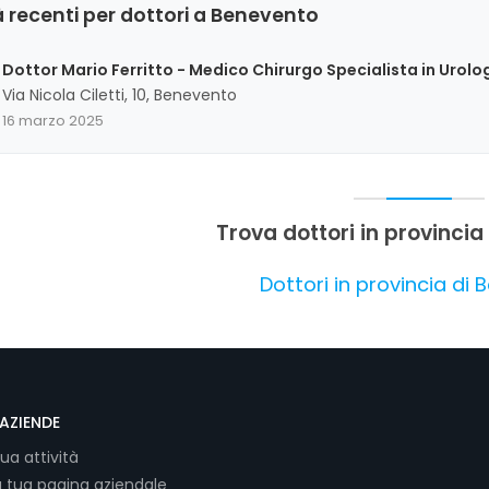
 recenti per dottori a Benevento
Dottor Mario Ferritto - Medico Chirurgo Specialista in Urolo
Via Nicola Ciletti, 10, Benevento
16 marzo 2025
Trova dottori in provincia
Dottori in provincia di
AZIENDE
tua attività
a tua pagina aziendale