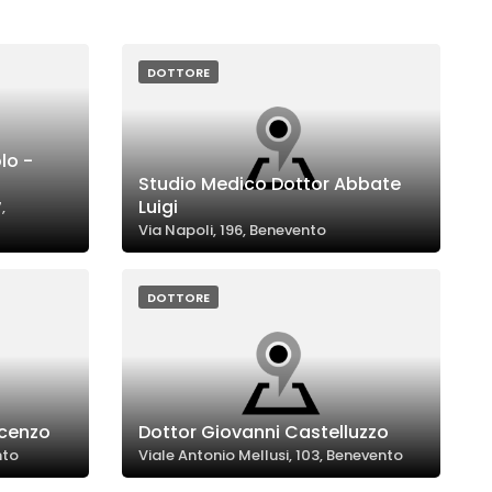
DOTTORE
lo -
Studio Medico Dottor Abbate
Luigi
,
Via Napoli, 196, Benevento
DOTTORE
ncenzo
Dottor Giovanni Castelluzzo
nto
Viale Antonio Mellusi, 103, Benevento