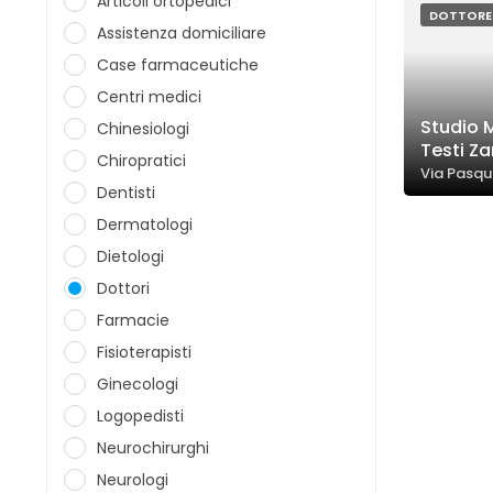
Articoli ortopedici
DOTTORE
Assistenza domiciliare
Case farmaceutiche
Centri medici
Studio 
Chinesiologi
Testi Z
Chiropratici
Via Pasqu
Dentisti
Dermatologi
Dietologi
Dottori
Farmacie
Fisioterapisti
Ginecologi
Logopedisti
Neurochirurghi
Neurologi