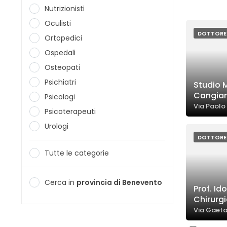
Nutrizionisti
Oculisti
DOTTORE
Ortopedici
Ospedali
Osteopati
Psichiatri
Studio 
Cangian
Psicologi
Via Paolo
Psicoterapeuti
Urologi
DOTTORE
Tutte le categorie
Cerca in
provincia di Benevento
Prof. Id
Chirurgi
Via Gaeta