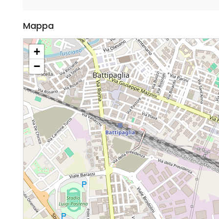
Mappa
+
−