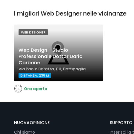
I migliori Web Designer nelle vicinanze
WEB DESIGNER
Web Design - Studio
Professionale Dottor Dario
Carbone
Via Paolo Baratta, 110, Battipaglia
DISTANZA: 238 M
Ora aperto
NUOVAOPINIONE
SUPPORTO 
Chi siamo
Inserisci la 