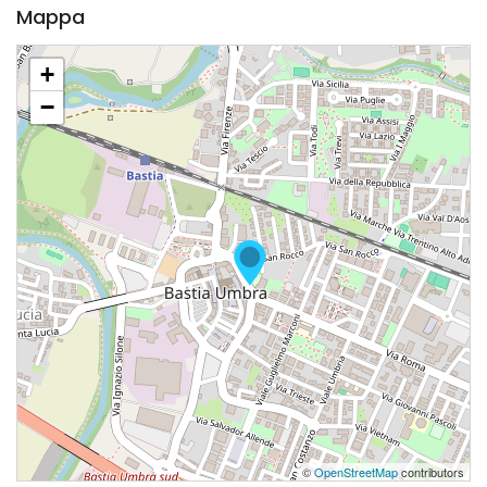
Mappa
+
−
©
OpenStreetMap
contributors