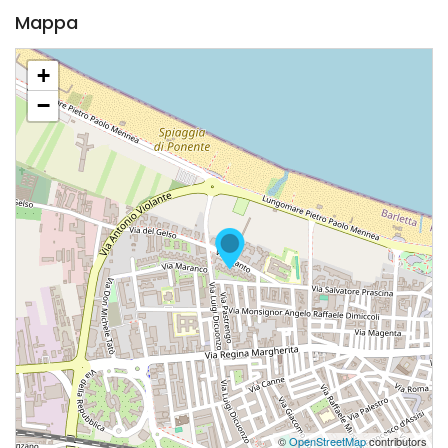
Mappa
+
−
©
OpenStreetMap
contributors