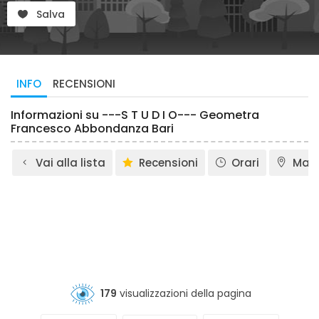
Salva
INFO
RECENSIONI
Informazioni su ---S T U D I O--- Geometra
Francesco Abbondanza Bari
Vai alla lista
Recensioni
Orari
Map
179
visualizzazioni della pagina