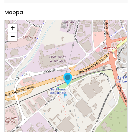
Mappa
+
−