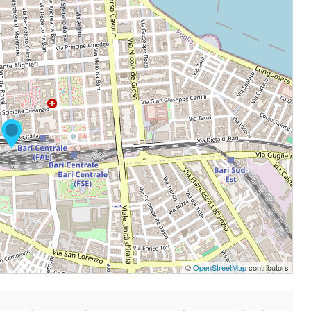
©
OpenStreetMap
contributors