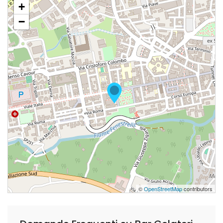
+
−
©
OpenStreetMap
contributors