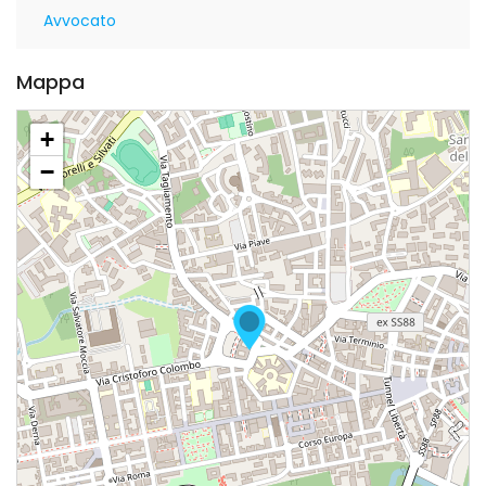
Avvocato
Mappa
+
−