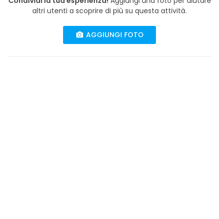
Condividi la tua esperienza!
Aggiungi una foto per aiutare
altri utenti a scoprire di più su questa attività.
AGGIUNGI FOTO