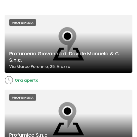
PROFUMERIA
Profumeria Giovanna di Davide Manuela & C.
S.n.c.
Via Marco Perennio, 25, Arezzo
Ora aperto
PROFUMERIA
Profumico S.n.c.