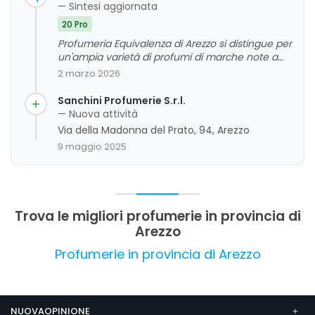
— Sintesi aggiornata
20 Pro
Profumeria Equivalenza di Arezzo si distingue per
un'ampia varietà di profumi di marche note a
prezzi molto accessibili, accompagnata da un
2 marzo 2026
personale competente e cortese. È
contraddistinta da un servizio clienti
Sanchini Profumerie S.r.l.
professionale e da un'organizzazione ben
— Nuova attività
fornita, che permette ai clienti di trovare
Via della Madonna del Prato, 94, Arezzo
fragranze di alta qualità e durature. La clientela
9 maggio 2025
apprezza particolarmente la disponibilità e la
preparazione delle commesse, che
contribuiscono a un'esperienza di acquisto
positiva e soddisfacente.
Trova le migliori profumerie in provincia di
Arezzo
Profumerie in provincia di Arezzo
NUOVAOPINIONE