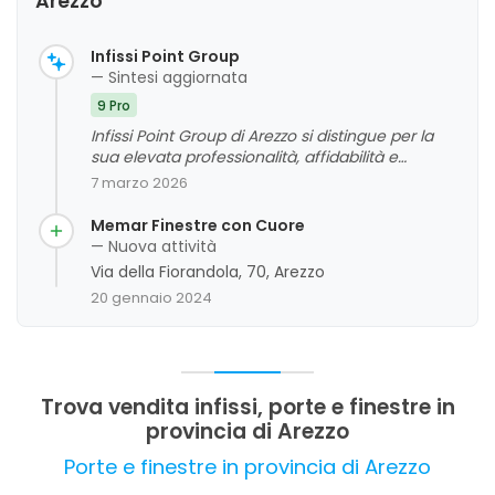
Arezzo
Infissi Point Group
— Sintesi aggiornata
9 Pro
Infissi Point Group di Arezzo si distingue per la
sua elevata professionalità, affidabilità e
attenzione alle esigenze dei clienti. I feedback
7 marzo 2026
evidenziano prodotti di qualità, un servizio
cortese e prezzi competitivi, oltre a
Memar Finestre con Cuore
un'installazione eseguita con competenza. La
— Nuova attività
clientela apprezza anche la vasta esposizione e
Via della Fiorandola, 70, Arezzo
la disponibilità del personale, che contribuiscono
20 gennaio 2024
a un'esperienza complessivamente positiva. Si
tratta di un'attività che si distingue per
l'attenzione al dettaglio e la competenza
tecnica, con alcuni spunti di miglioramento
riguardanti la comunicazione e l'organizzazione.
Trova vendita infissi, porte e finestre in
provincia di Arezzo
Porte e finestre in provincia di Arezzo