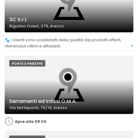
3C S.r.l.
Rigutino Ovest, 279, Arezzo
I clienti sono soddisfatti della qualità dei prodotti offerti,
»
ritenendoli ottimi e affidabili.
PORTE E FINESTRE
Serramenti ed Infissi O.M.A.
Via Setteponti, 75/19, Arezzo
Apre alle 08:00