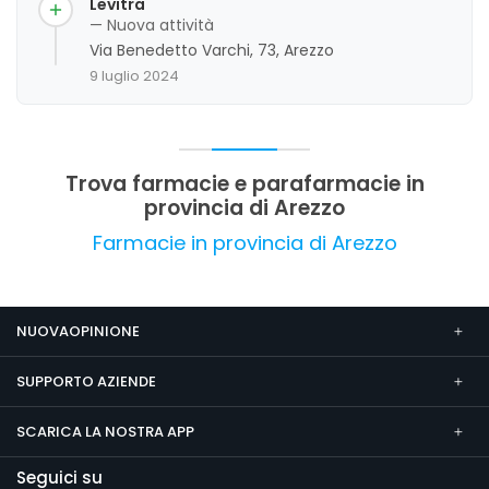
Levitra
disponibilità di prodotti. La professionalità e la
— Nuova attività
gentilezza sono elementi distintivi che
Via Benedetto Varchi, 73, Arezzo
emergono dalle recensioni, contribuendo a
9 luglio 2024
consolidare la fiducia dei clienti. Un aspetto di
miglioramento riguarda la disponibilità di
parcheggio, che potrebbe essere ampliata. Nel
complesso, si evidenzia un giudizio complessivo
molto favorevole, con clienti soddisfatti del
Trova farmacie e parafarmacie in
servizio offerto.
provincia di Arezzo
Farmacie in provincia di Arezzo
NUOVAOPINIONE
SUPPORTO AZIENDE
SCARICA LA NOSTRA APP
Seguici su