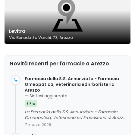
Levitra
Via Benedetto Varchi, 73, Arezzo
Novità recenti per farmacie a Arezzo
Farmacia della S.S. Annunziata - Farmacia
Omeopatica, Veterinaria ed Erboristeria
Arezzo
— Sintesi aggiornata
8 Pro
La Farmacia della S.S. Annunziata - Farmacia
Omeopatica, Veterinaria ed Erboristeria di Arezzo
riceve principalmente feedback positivi, con
7 marzo 2026
clienti che apprezzano la cortesia, la
competenza del personale e la vasta