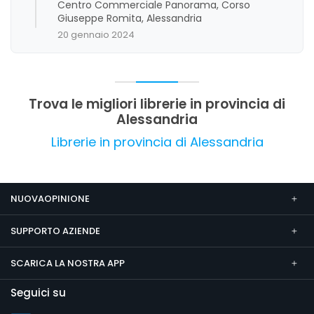
Centro Commerciale Panorama, Corso
commenti segnalano una certa carenza di
Giuseppe Romita, Alessandria
varietà in alcune sezioni specifiche, come quella
20 gennaio 2024
delle scienze, e alcune recensioni meno positive
evidenziano aspetti da migliorare nella
completezza dell'offerta. Nel complesso,
l'opinione generale è molto positiva, con una
forte valorizzazione dell'ambiente e del servizio
Trova le migliori librerie in provincia di
offerto.
Alessandria
Librerie in provincia di Alessandria
NUOVAOPINIONE
SUPPORTO AZIENDE
SCARICA LA NOSTRA APP
Seguici su