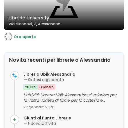
Libreria University
Via Mondovì, 3, Alessandria
Ora aperto
Novità recenti per librerie a Alessandria
Libreria Ubik Alessandria
— Sintesi aggiornata
26 Pro
1 Contro
L'attività Libreria Ubik Alessandria si valorizza per
la vasta varietà di libri e per la cortesia e
competenza del personale, che contribuiscono
27 gennaio 2026
a creare un ambiente accogliente e ben
organizzato. I clienti apprezzano la disponibilità e
Giunti al Punto Librerie
l'entusiasmo del team, così come la scelta di
— Nuova attività
testi e la cura nell'allestimento. Tuttavia, alcuni