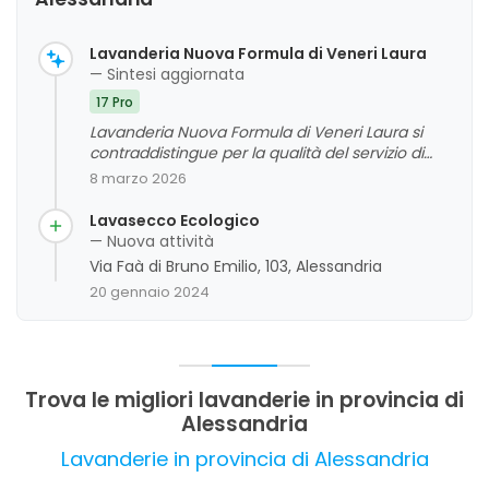
Lavanderia Nuova Formula di Veneri Laura
— Sintesi aggiornata
17 Pro
Lavanderia Nuova Formula di Veneri Laura si
contraddistingue per la qualità del servizio di
lavaggio e cura dei capi, grazie a un personale
8 marzo 2026
professionale e gentile. I clienti apprezzano
l'attenzione ai dettagli, la disponibilità di servizi
Lavasecco Ecologico
aggiuntivi come la stireria e le piccole
— Nuova attività
riparazioni, e l'innovazione nel trattamento dei
Via Faà di Bruno Emilio, 103, Alessandria
tessuti. La valutazione complessiva è molto
20 gennaio 2024
positiva, con commenti ricchi di entusiasmo e
soddisfazione.
Trova le migliori lavanderie in provincia di
Alessandria
Lavanderie in provincia di Alessandria