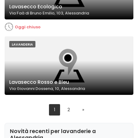
Lavasecco Ecologico
Via Faà di Bruno Emilio, 103, Alessandria
Oggi chiuso
LAVANDERIA
Lavasecco Rosso e Bleu
Via Giovanni Dossena, 10, Alessandria
1
2
»
Novità recenti per lavanderie a
Alessandria