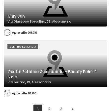
Only Sun
Via Giuseppe Borsalino, 23, Alessandria
Apre alle 08:30
CENTRO ESTETICO
Centro Estetico Alessandria - Beauty Point 2
S.n.c.
Via Ferrara, 19, Alessandria
Apre alle 10:00
1
2
3
»