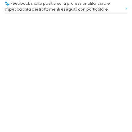
Feedback molto positivi sulla professionalità, cura e
»
impeccabilità dei trattamenti eseguiti, con particolare
attenzione ai dettagli e all'attenzione verso le esigenze dei
clienti.