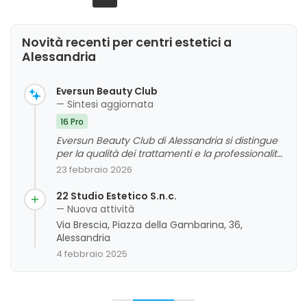
Novità recenti per centri estetici a
Alessandria
Eversun Beauty Club
— Sintesi aggiornata
16 Pro
Eversun Beauty Club di Alessandria si distingue
per la qualità dei trattamenti e la professionalità
del personale, che viene spesso descritto come
23 febbraio 2026
gentile, competente e disponibile. L'ambiente
risulta essere molto pulito e accogliente, con
22 Studio Estetico S.n.c.
un'ampia scelta di prodotti e servizi che
— Nuova attività
soddisfano le esigenze della clientela. La
Via Brescia, Piazza della Gambarina, 36,
valutazione complessiva è molto positiva, con
Alessandria
numerosi commenti che evidenziano risultati
4 febbraio 2025
visibili e un'attenzione particolare alla cura della
pelle e alla soddisfazione dei clienti. Sono stati
riscontrati pochi aspetti da migliorare, ma nel
complesso l'esperienza si presenta come