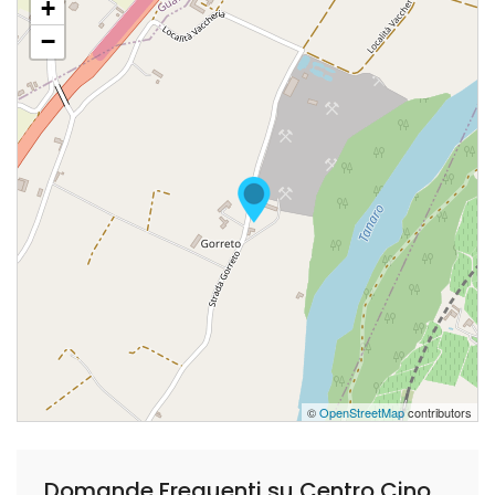
+
−
©
OpenStreetMap
contributors
Domande Frequenti su Centro Cinofilo Alba Dog & Co