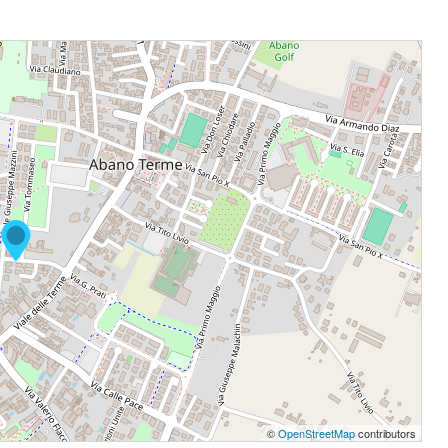
©
OpenStreetMap
contributors