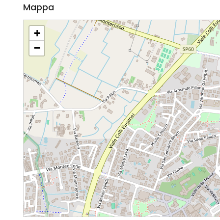
Mappa
+
−