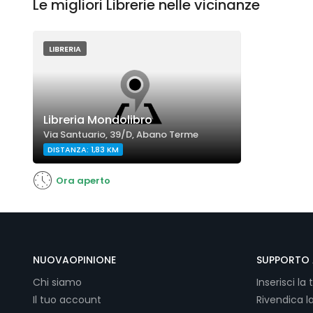
Le migliori Librerie nelle vicinanze
LIBRERIA
Libreria Mondolibro
Via Santuario, 39/D, Abano Terme
DISTANZA: 1,83 KM
Ora aperto
NUOVAOPINIONE
SUPPORTO 
Chi siamo
Inserisci la 
Il tuo account
Rivendica l