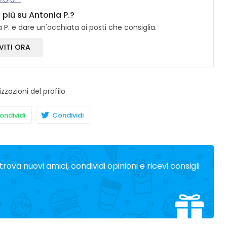
 più su Antonia P.?
 P. e dare un'occhiata ai posti che consiglia.
VITI ORA
izzazioni del profilo
ndividi
Condividi
trova nuovi amici, condividi opinioni e ricevi consigli