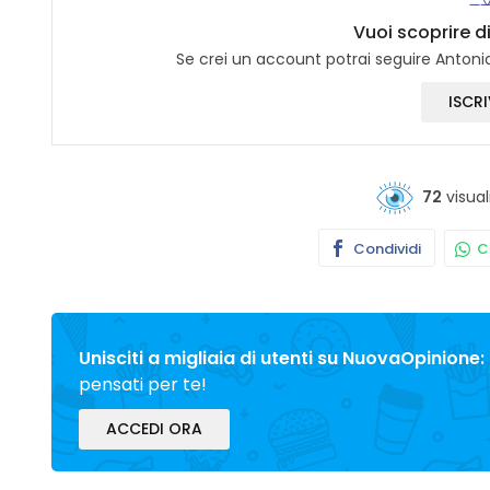
Vuoi scoprire di
Se crei un account potrai seguire Antonia
ISCRI
72
visual
Condividi
Co
Unisciti a migliaia di utenti su NuovaOpinione:
pensati per te!
ACCEDI ORA