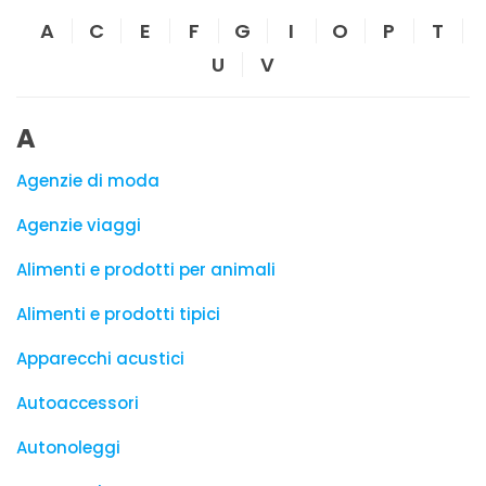
A
C
E
F
G
I
O
P
T
U
V
A
Agenzie di moda
Agenzie viaggi
Alimenti e prodotti per animali
Alimenti e prodotti tipici
Apparecchi acustici
Autoaccessori
Autonoleggi