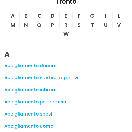
Tronto
A
B
C
D
E
F
G
I
L
M
N
O
P
R
S
T
U
V
W
A
Abbigliamento donna
Abbigliamento e articoli sportivi
Abbigliamento intimo
Abbigliamento per bambini
Abbigliamento sposi
Abbigliamento uomo