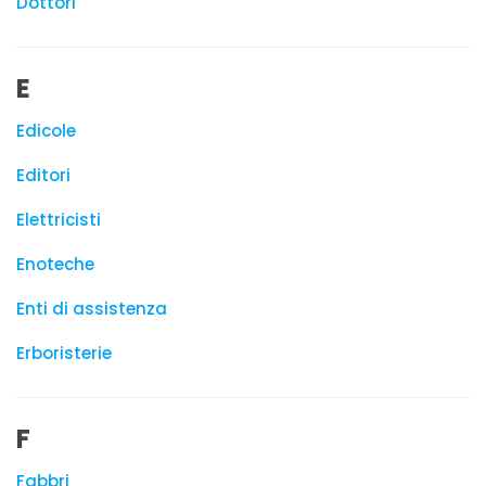
Dottori
E
Edicole
Editori
Elettricisti
Enoteche
Enti di assistenza
Erboristerie
F
Fabbri