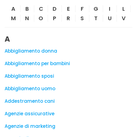
A
B
C
D
E
F
G
I
L
M
N
O
P
R
S
T
U
V
A
Abbigliamento donna
Abbigliamento per bambini
Abbigliamento sposi
Abbigliamento uomo
Addestramento cani
Agenzie assicurative
Agenzie di marketing