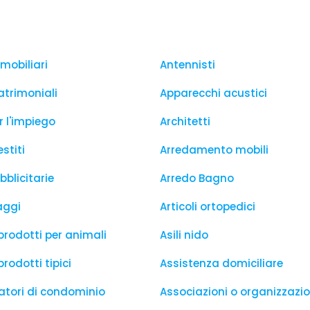
mobiliari
Antennisti
trimoniali
Apparecchi acustici
r l'impiego
Architetti
stiti
Arredamento mobili
bblicitarie
Arredo Bagno
aggi
Articoli ortopedici
prodotti per animali
Asili nido
prodotti tipici
Assistenza domiciliare
tori di condominio
Associazioni o organizzazio