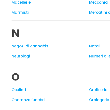
Macellerie
Meccanici
Marmisti
Mercatini 
N
Negozi di cannabis
Notai
Neurologi
Numeri di
O
Oculisti
Oreficerie
Onoranze funebri
Orologerie