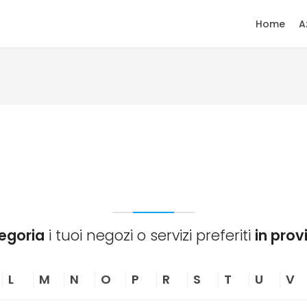
Home
A
egoria
i tuoi negozi o servizi preferiti
in prov
L
M
N
O
P
R
S
T
U
V