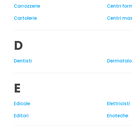
Carrozzerie
Centri for
Cartolerie
Centri ma
D
Dentisti
Dermatolo
E
Edicole
Elettricisti
Editori
Enoteche