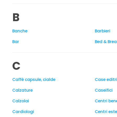
B
Banche
Barbieri
Bar
Bed & Brea
C
Caffè capsule, cialde
Case editri
Calzature
Caseifici
Calzolai
Centri ben
Cardiologi
Centri este