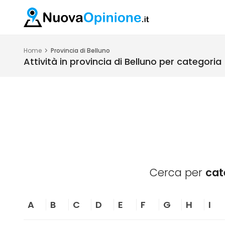
Home
Provincia di Belluno
Attività in provincia di Belluno per categoria
Cerca per
cat
A
B
C
D
E
F
G
H
I