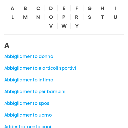
A
B
C
D
E
F
G
H
I
L
M
N
O
P
R
S
T
U
V
W
Y
A
Abbigliamento donna
Abbigliamento e articoli sportivi
Abbigliamento intimo
Abbigliamento per bambini
Abbigliamento sposi
Abbigliamento uomo
Addestramento cani