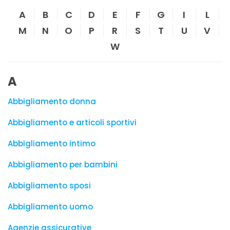
A
B
C
D
E
F
G
I
L
M
N
O
P
R
S
T
U
V
W
A
Abbigliamento donna
Abbigliamento e articoli sportivi
Abbigliamento intimo
Abbigliamento per bambini
Abbigliamento sposi
Abbigliamento uomo
Agenzie assicurative